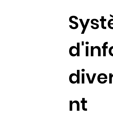
Sys
d'inf
dive
nt