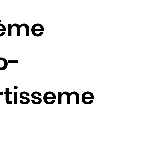
tème
o-
rtisseme