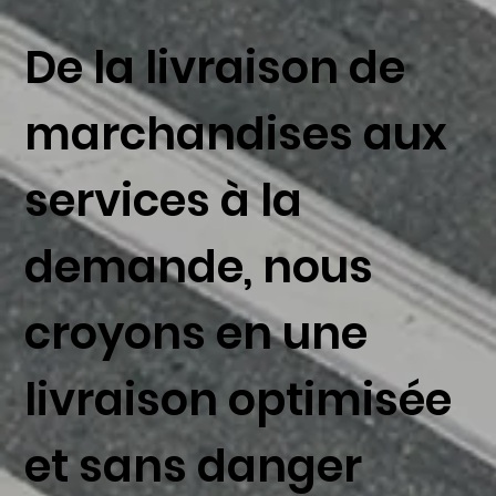
De la livraison de
marchandises aux
services à la
demande, nous
croyons en une
livraison optimisée
et sans danger