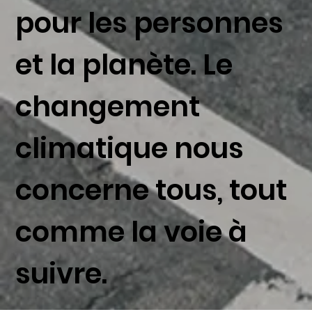
pour les personnes
et la planète. Le
changement
climatique nous
concerne tous, tout
comme la voie à
suivre.