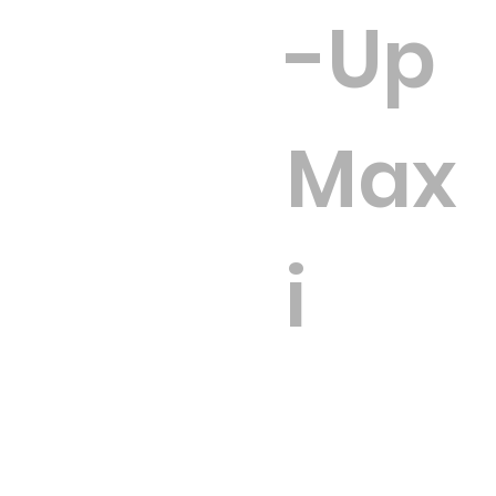
-Up
Max
i