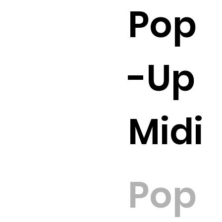
Pop
-Up
Midi
Pop