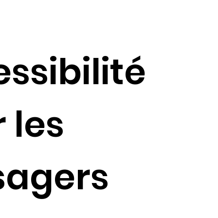
ssibilité
 les
sagers