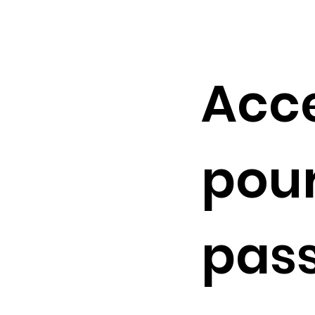
Acce
pour
pas