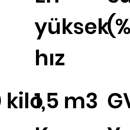
yüksek
(
hız
 kilo
1,5 m3
G