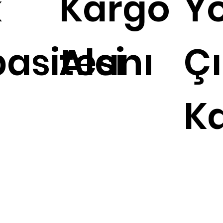
k
Kargo
Y
asitesi
Alanı
Çı
Ka