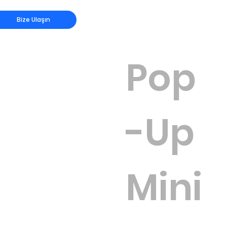
Bize Ulaşın
Pop
-Up
Mini