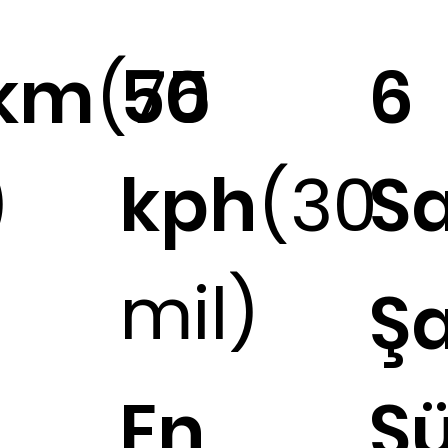
0km
(75
50
6
)
kph
(30
S
mil)
i
Şa
En
Sü