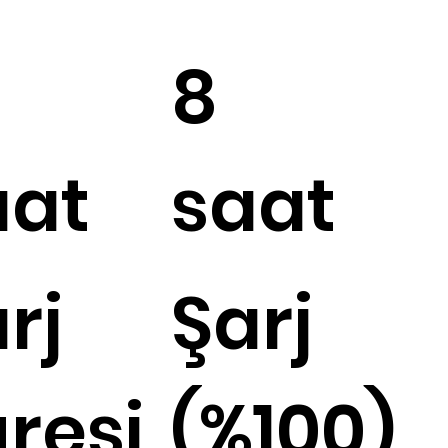
8
aat
saat
rj
Şarj
resi
(%100)