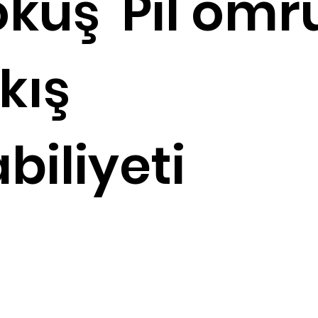
okuş
Pil ömr
kış
biliyeti