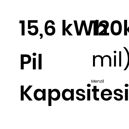
15,6 kWh
12
mil
Pil
Menzil
Kapasites