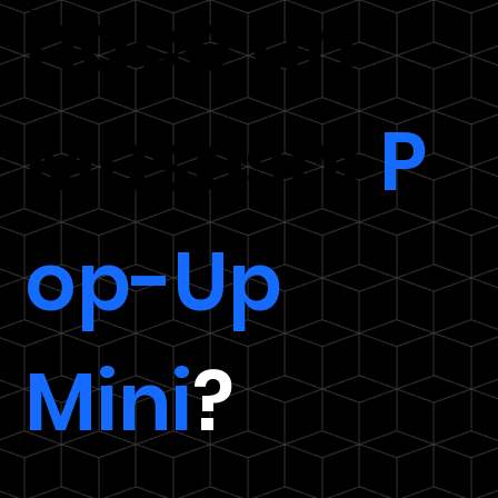
hace un
Musoshi
P
op-Up
Mini
?